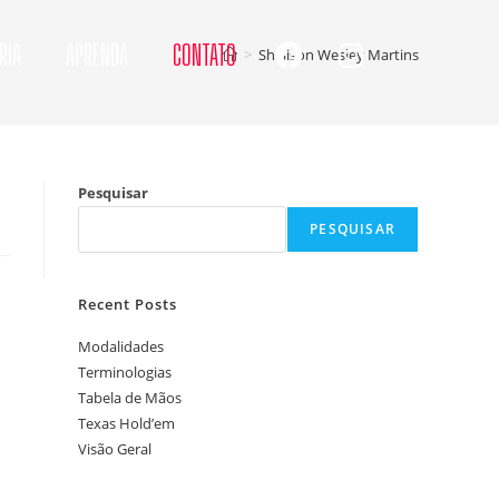
RIA
APRENDA
CONTATO
>
Shalison Wesley Martins
Pesquisar
PESQUISAR
Recent Posts
Modalidades
Terminologias
Tabela de Mãos
Texas Hold’em
Visão Geral