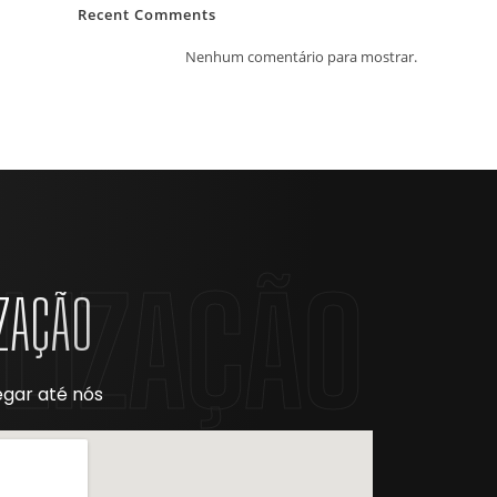
Recent Comments
Nenhum comentário para mostrar.
LIZAÇÃO
ZAÇÃO
gar até nós