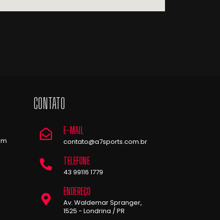
CONTATO
E-MAIL
6am
contato@a7sports.com.br
TELEFONE
43 99116 1779
ENDEREÇO
Av. Waldemar Spranger,
1525 - Londrina / PR