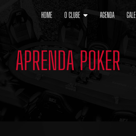
HOME
O CLUBE
AGENDA
GALE
APRENDA POKER