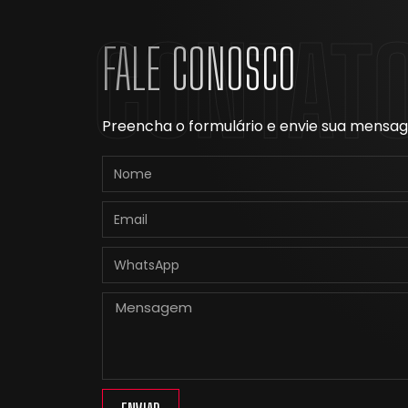
CONTAT
FALE CONOSCO
Preencha o formulário e envie sua mens