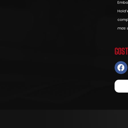
Embor
Hold’
compr
mas u
GOST