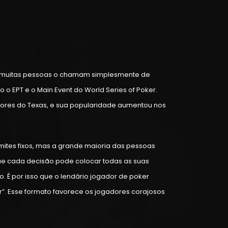
ue muitas pessoas o chamam simplesmente de
o EPT e o Main Event do World Series of Poker.
adores do Texas, e sua popularidade aumentou nos
mites fixos, mas a grande maioria das pessoas
ue cada decisão pode colocar todas as suas
. É por isso que o lendário jogador de poker
r”. Esse formato favorece os jogadores corajosos