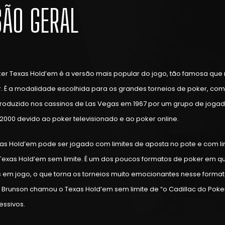
SÃO GERAL
er Texas Hold’em é a versão mais popular do jogo, tão famosa q
. É a modalidade escolhida para os grandes torneios de poker, como 
ntroduzido nos cassinos de Las Vegas em 1967 por um grupo de jog
2000 devido ao poker televisionado e ao poker online.
as Hold’em pode ser jogado com limites de aposta no pote e com li
Texas Hold’em sem limite. É um dos poucos formatos de poker em q
s em jogo, o que torna os torneios muito emocionantes nesse formato
 Brunson chamou o Texas Hold’em sem limite de “o Cadillac do Poke
essivos.