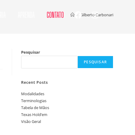
RIA
APRENDA
CONTATO
>
Gilberto Carbonari
Pesquisar
PESQUISAR
Recent Posts
Modalidades
Terminologias
Tabela de Mãos
Texas Hold’em
Visão Geral